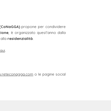
 (CoNaGGA)
propone per condividere
zione
,
è organizzato quest'anno dalla
 alla
residenzialità
.
qui
.
.reteconagga.com
o le pagine social