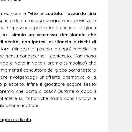
a edizione è
"vite in scatola: l'azzardo tira
spunto da un famoso programma televisivo e
che si possono presentare quando si gioca
colare
simula un processo decisionale che
i scelta, con ipotesi di rilancio e rischi di
catore (singolo o piccolo gruppo) sceglie un
zione senza conoscerne il contenuto. Man mano
endo di volta in volta il premio (simbolico) che
 momenti il conduttore del gioco potrà testare
tore rivolgendogli un’offerta alternativa o la
o prescelto. Infine il giocatore scopre l’esito
il premio che porta a casa? Durante o dopo il
riflettere sui fattori che hanno condizionato le
alutazione adottate.
agina dedicata
.