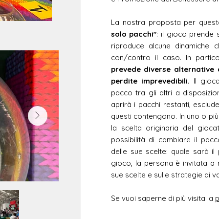
La nostra proposta per quest
solo pacchi"
: il gioco
prende 
riproduce alcune dinamiche 
con/contro il caso. In parti
prevede
diverse alternative d
perdite imprevedibili
. Il gio
pacco tra gli altri a disposi
aprirà i pacchi restanti, esclud
questi contengono. In uno o più
la scelta originaria del gioca
possibilità di cambiare il pacc
delle sue scelte: quale sarà 
gioco, la persona è invitata a 
sue scelte e sulle strategie di v
Se vuoi saperne di più visita la
p