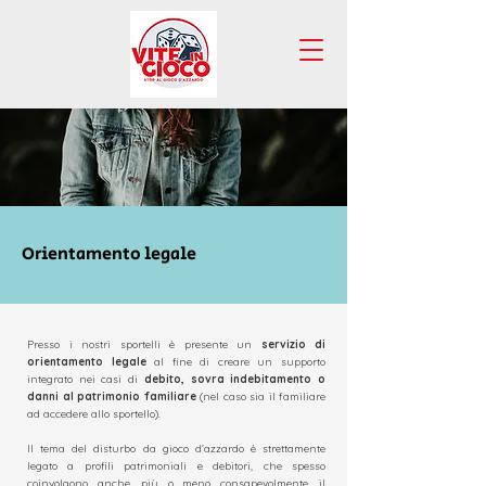
Orientamento legale
Presso i nostri sportelli è presente
un
servizio di
orientamento legale
al fine di creare un supporto
integrato nei casi di
debito, sovra indebitamento o
danni al patrimonio familiare
(nel caso sia il familiare
ad accedere allo sportello).
Il tema del disturbo da gioco d’azzardo è strettamente
legato a profili patrimoniali e debitori, che spesso
coinvolgono anche, più o meno consapevolmente, il