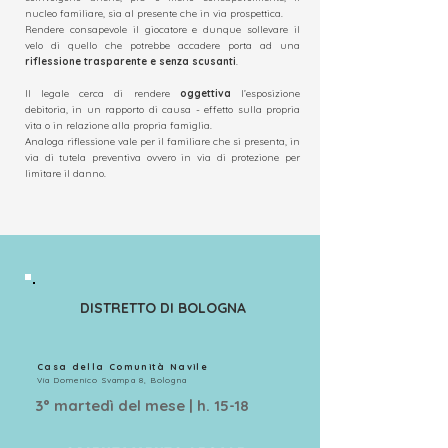
nucleo familiare, sia al presente che in via prospettica.
Rendere consapevole il giocatore e dunque sollevare il
velo di quello che potrebbe accadere porta ad una
riflessione trasparente e senza scusanti
.
Il legale cerca di rendere
oggettiva
l’esposizione
debitoria, in un rapporto di causa - effetto sulla propria
vita o in relazione alla propria famiglia.
Analoga riflessione vale per il familiare che si presenta, in
via di tutela preventiva ovvero in via di protezione per
limitare il danno.
DISTRETTO DI BOLOGNA
Casa della Comunità Navile
Via Domenico Svampa 8, Bologna
3° martedì del mese | h. 15-18