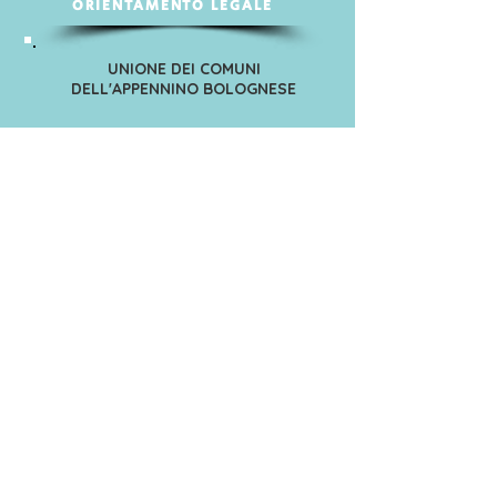
ORIENTAMENTO LEGALE
UNIONE DEI COMUNI
DELL'APPENNINO BOLOGNESE
Casa della Comunità di Vado
Via Val di Setta 4/A, Vado/Monzuno
1° martedì del mese | h. 10-13
VALSAMOGGIA
In collaborazione con il
Centro per le Vittime di Casalecchio
Tutti i mercoledì | h. 15-18
Richiedi un appuntamento