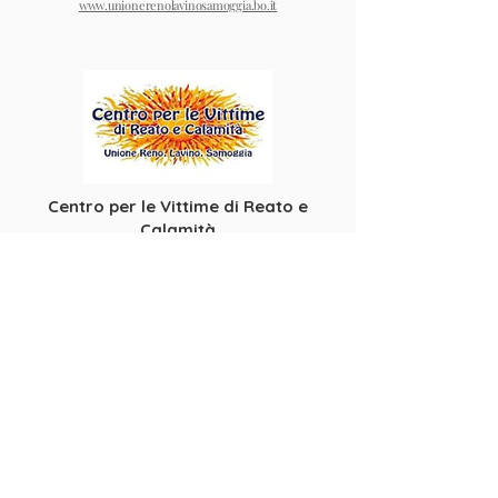
www.unionerenolavinosamoggia.bo.it
Centro per le Vittime di Reato e
Calamità
Unione Reno Lavino Samoggia
www.centrovittime.org
Campagna Nazionale