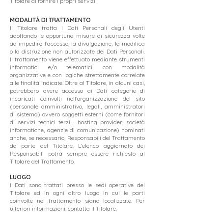
Titolare di fornire i propri servizi
MODALITÀ DI TRATTAMENTO
Il Titolare tratta i Dati Personali degli Utenti
adottando le opportune misure di sicurezza volte
ad impedire l’accesso, la divulgazione, la modifica
o la distruzione non autorizzate dei Dati Personali.
Il trattamento viene effettuato mediante strumenti
informatici e/o telematici, con modalità
organizzative e con logiche strettamente correlate
alle finalità indicate. Oltre al Titolare, in alcuni casi,
potrebbero avere accesso ai Dati categorie di
incaricati coinvolti nell’organizzazione del sito
(personale amministrativo, legali, amministratori
di sistema) ovvero soggetti esterni (come fornitori
di servizi tecnici terzi, hosting provider, società
informatiche, agenzie di comunicazione) nominati
anche, se necessario, Responsabili del Trattamento
da parte del Titolare. L’elenco aggiornato dei
Responsabili potrà sempre essere richiesto al
Titolare del Trattamento.
LUOGO
I Dati sono trattati presso le sedi operative del
Titolare ed in ogni altro luogo in cui le parti
coinvolte nel trattamento siano localizzate. Per
ulteriori informazioni, contatta il Titolare.